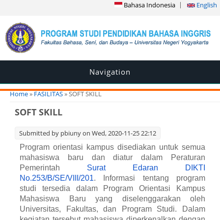
Bahasa Indonesia
English
Navigation
You are here
Home
»
FASILITAS
» SOFT SKILL
SOFT SKILL
Submitted by
pbiuny
on Wed, 2020-11-25 22:12
Program orientasi kampus disediakan untuk semua
mahasiswa baru dan diatur dalam Peraturan
Pemerintah
Surat Edaran DIKTI
No.253/B/SE/VIII/201
. Informasi tentang program
studi tersedia dalam Program Orientasi Kampus
Mahasiswa Baru yang diselenggarakan oleh
Universitas, Fakultas, dan Program Studi. Dalam
kegiatan tersebut mahasiswa diperkenalkan dengan