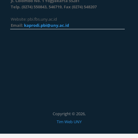
Jl. Colombo No. 1 Yogyakarta 55281
Telp. (0274) 550843, 546719, Fax (0274) 548207
Website: pbi.fbs.uny.ac.id
Email:
kaprodi.pbi@uny.ac.id
Copyright © 2026,
Tim Web UNY